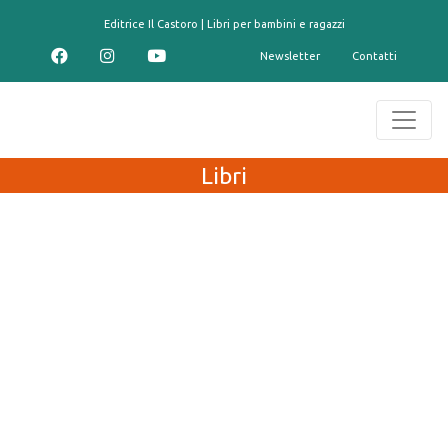
contenuto
Editrice Il Castoro | Libri per bambini e ragazzi
Newsletter
Contatti
Libri