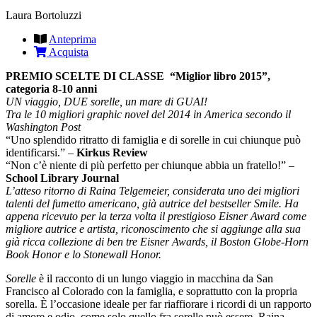
Laura Bortoluzzi
Anteprima
Acquista
PREMIO SCELTE DI CLASSE “Miglior libro 2015”,
categoria 8-10 anni
UN viaggio, DUE sorelle, un mare di GUAI!
Tra le 10 migliori graphic novel del 2014 in America secondo il
Washington Post
“Uno splendido ritratto di famiglia e di sorelle in cui chiunque può
identificarsi.” –
Kirkus Review
“Non c’è niente di più perfetto per chiunque abbia un fratello!” –
School Library Journal
L’atteso ritorno di Raina Telgemeier, considerata uno dei migliori
talenti del fumetto americano, già autrice del bestseller Smile. Ha
appena ricevuto per la terza volta il prestigioso Eisner Award come
migliore autrice e artista, riconoscimento che si aggiunge alla sua
già ricca collezione di ben tre Eisner Awards, il Boston Globe-Horn
Book Honor e lo Stonewall Honor.
Sorelle
è il racconto di un lungo viaggio in macchina da San
Francisco al Colorado con la famiglia, e soprattutto con la propria
sorella. È l’occasione ideale per far riaffiorare i ricordi di un rapporto
di amore e odio, come solo quello fra sorelle può essere. Raina