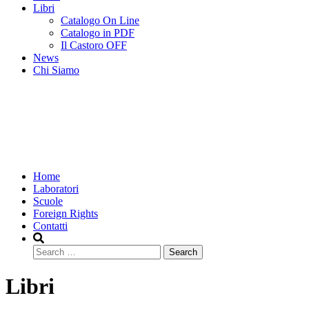
Libri
Catalogo On Line
Catalogo in PDF
Il Castoro OFF
News
Chi Siamo
Home
Laboratori
Scuole
Foreign Rights
Contatti
Search
Libri