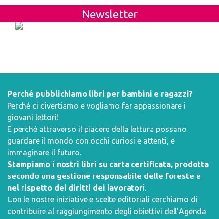
Newsletter
Perché pubblichiamo libri per bambini e ragazzi?
Perché ci divertiamo e vogliamo far appassionare i
giovani lettori!
E perché attraverso il piacere della lettura possano
guardare il mondo con occhi curiosi e attenti, e
immaginare il futuro.
Stampiamo i nostri libri su carta certificata, prodotta
secondo una gestione responsabile delle foreste e
nel rispetto dei diritti dei lavorator
i.
Con le nostre iniziative e scelte editoriali cerchiamo di
contribuire al raggiungimento degli obiettivi dell’
Agenda