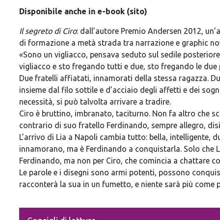
Disponibile anche in e-book (sito)
Il segreto di Ciro
: dall’autore Premio Andersen 2012, un’
di formazione a metà strada tra narrazione e graphic no
«Sono un vigliacco, pensava seduto sul sedile posteriore,
vigliacco e sto fregando tutti e due, sto fregando le du
Due fratelli affiatati, innamorati della stessa ragazza. Du
insieme dal filo sottile e d’acciaio degli affetti e dei so
necessità, si può talvolta arrivare a tradire.
Ciro è bruttino, imbranato, taciturno. Non fa altro che sc
contrario di suo fratello Ferdinando, sempre allegro, dis
L’arrivo di Lia a Napoli cambia tutto: bella, intelligente, d
innamorano, ma è Ferdinando a conquistarla. Solo che Li
Ferdinando, ma non per Ciro, che comincia a chattare con l
Le parole e i disegni sono armi potenti, possono conquistar
racconterà la sua in un fumetto, e niente sarà più come 