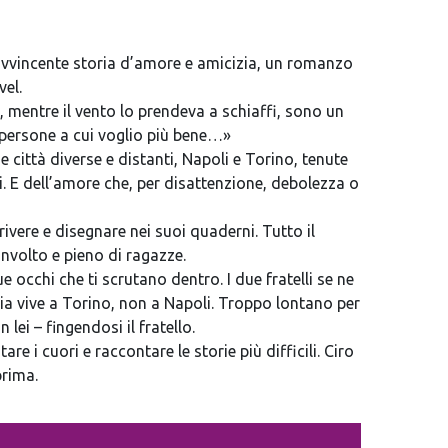
avvincente storia d’amore e amicizia, un romanzo
vel.
 mentre il vento lo prendeva a schiaffi, sono un
e persone a cui voglio più bene…»
e città diverse e distanti, Napoli e Torino, tenute
gni. E dell’amore che, per disattenzione, debolezza o
rivere e disegnare nei suoi quaderni. Tutto il
involto e pieno di ragazze.
ue occhi che ti scrutano dentro. I due fratelli se ne
a vive a Torino, non a Napoli. Troppo lontano per
ei – fingendosi il fratello.
e i cuori e raccontare le storie più difficili. Ciro
prima.