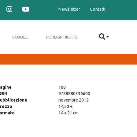
Newsletter
Contatti
SCUOLE
FOREIGN RIGHTS
agine
168
SBN
9788880336600
ubblicazione
novembre 2012
rezzo
14,50 €
ormato
14 x 21 cm