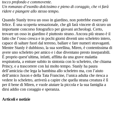
tocco profondo e commovente.
Un romanzo d’esordio dolcissimo
e pieno di coraggio, che vi farà
ridere
e piangere allo stesso tempo.
Quando Stanly trova un osso in giardino, non potrebbe essere più
felice. È una scoperta sensazionale, che gli farà vincere di sicuro un
importante concorso fotografico per giovani archeologi. Certo,
trovare un osso in giardino è piuttosto strano. Ancora più strano è il
fatto che l’osso cresca e in pochi giorni diventi uno scheletro intero,
capace di saltare fuori dal terreno, ballare e fare numeri stravaganti.
Mentre Stanly è dubbioso, la sua sorellina, Miren, è contentissima di
avere uno scheletro per amico e i due diventano presto inseparabili.
È proprio quest’ultima, infatti, afflitta da una grave malattia
respiratoria, a entrare subito in sintonia con lo scheletro, che chiama
Princy, e a trascorrere con lui molto tempo. Stanly ha paura
dell’amicizia che lega la bambina allo scheletro ma, con l’aiuto
dell’amico Jaxon e della Tata Francine, l’unica adulta che riesca a
vedere lo scheletro, arriverà a capire che quella strana creatura è lì
per il bene di Miren, e vuole aiutare la piccola e la sua famiglia a
dirsi addio con coraggio e speranza.
Articoli e notizie