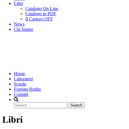
Libri
Catalogo On Line
Catalogo in PDF
Il Castoro OFF
News
Chi Siamo
Home
Laboratori
Scuole
Foreign Rights
Contatti
Search
Libri