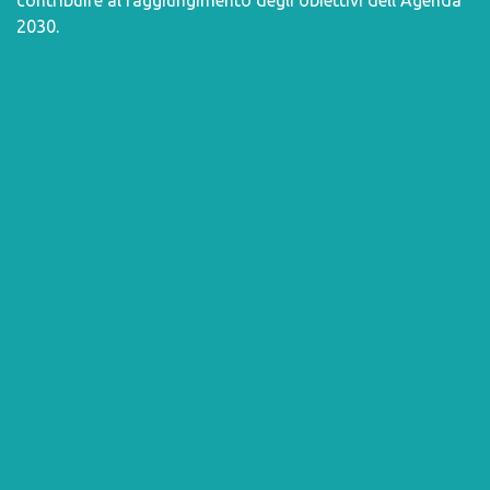
contribuire al raggiungimento degli obiettivi dell’
Agenda
2030
.