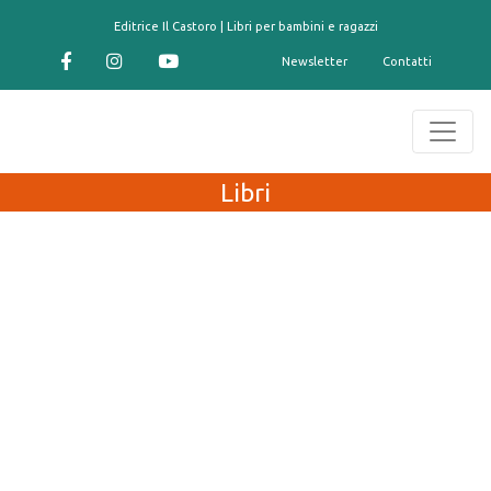
contenuto
Editrice Il Castoro | Libri per bambini e ragazzi
Newsletter
Contatti
Libri