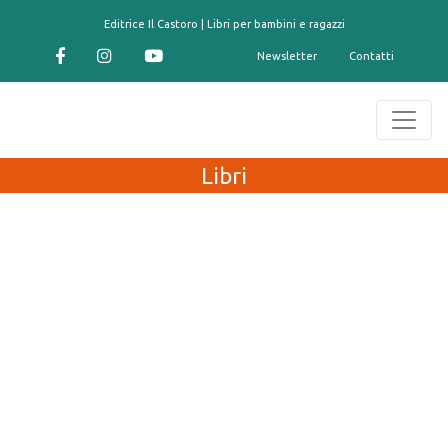
contenuto
Editrice Il Castoro | Libri per bambini e ragazzi
Newsletter
Contatti
Libri