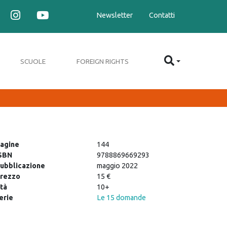
Newsletter
Contatti
SCUOLE
FOREIGN RIGHTS
agine
144
SBN
9788869669293
ubblicazione
maggio 2022
rezzo
15 €
tà
10+
erie
Le 15 domande