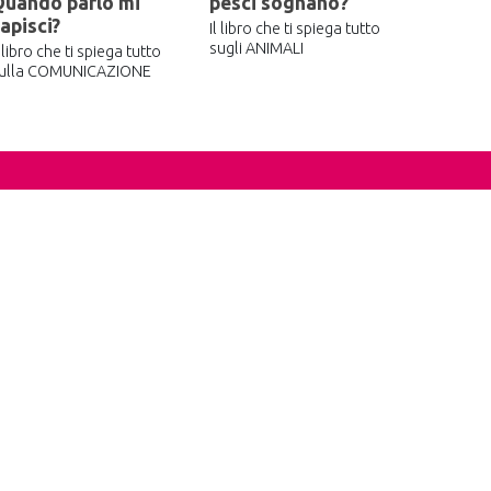
Quando parlo mi
pesci sognano?
apisci?
Il libro che ti spiega tutto
sugli ANIMALI
l libro che ti spiega tutto
ulla COMUNICAZIONE