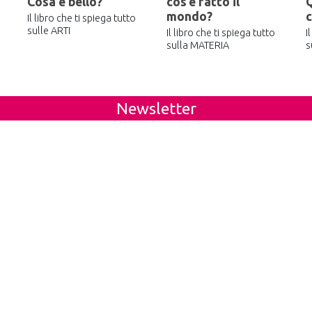
Cosa è bello?
cos’è fatto il
mondo?
c
Il libro che ti spiega tutto
sulle ARTI
Il libro che ti spiega tutto
I
sulla MATERIA
s
Newsletter