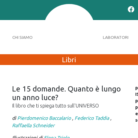
CHI SIAMO
LABORATORI
Libri
Le 15 domande. Quanto è lungo
p
I
un anno luce?
p
Il libro che ti spiega tutto sull'UNIVERSO
p
e
di
Pierdomenico Baccalario
,
Federico Taddia
,
s
Raffaella Schneider
Illustrazioni di
Elena Triolo