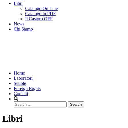
Libri
Catalogo On Line
Catalogo in PDF
Il Castoro OFF
News
Chi Siamo
Home
Laboratori
Scuole
Foreign Rights
Contatti
Search
Libri