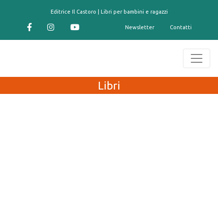
contenuto
Editrice Il Castoro | Libri per bambini e ragazzi
Newsletter
Contatti
Libri