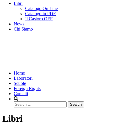
Libri
Catalogo On Line
Catalogo in PDF
Il Castoro OFF
News
Chi Siamo
Home
Laboratori
Scuole
Foreign Rights
Contatti
Search
Libri