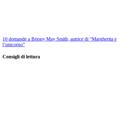
10 domande a Briony May Smith, autrice di “Margherita e
l’unicorno”
Consigli di lettura