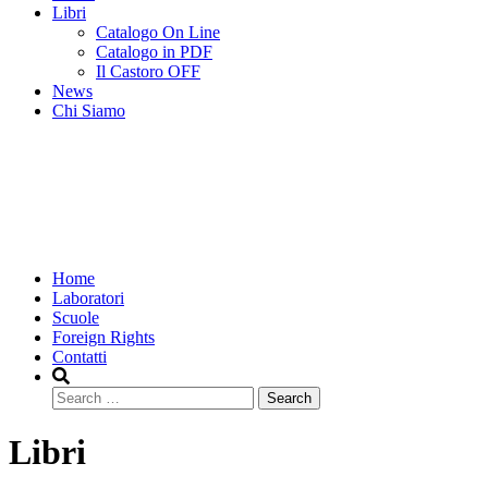
Libri
Catalogo On Line
Catalogo in PDF
Il Castoro OFF
News
Chi Siamo
Home
Laboratori
Scuole
Foreign Rights
Contatti
Search
Libri