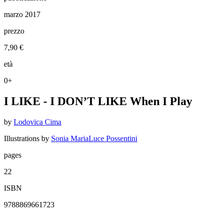
marzo 2017
prezzo
7,90 €
età
0+
I LIKE - I DON’T LIKE When I Play
by
Lodovica Cima
Illustrations by
Sonia MariaLuce Possentini
pages
22
ISBN
9788869661723