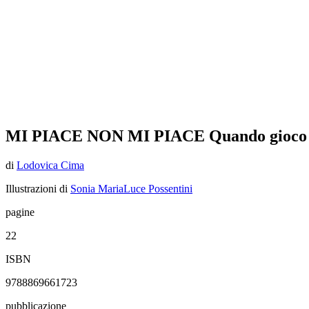
MI PIACE NON MI PIACE Quando gioco
di
Lodovica Cima
Illustrazioni di
Sonia MariaLuce Possentini
pagine
22
ISBN
9788869661723
pubblicazione