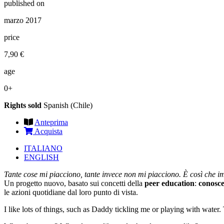
published on
marzo 2017
price
7,90 €
age
0+
Rights sold
Spanish (Chile)
Anteprima
Acquista
ITALIANO
ENGLISH
Tante cose mi piacciono, tante invece non mi piacciono. È così che i
Un progetto nuovo, basato sui concetti della
peer
education
:
conosc
le azioni quotidiane dal loro punto di vista.
I like lots of things, such as Daddy tickling me or playing with water. T