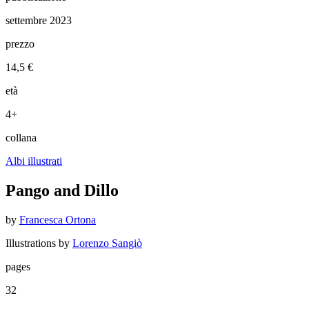
settembre 2023
prezzo
14,5 €
età
4+
collana
Albi illustrati
Pango and Dillo
by
Francesca Ortona
Illustrations by
Lorenzo Sangiò
pages
32