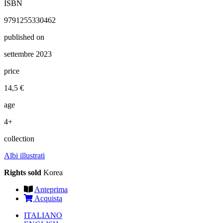
ISBN
9791255330462
published on
settembre 2023
price
14,5 €
age
4+
collection
Albi illustrati
Rights sold
Korea
Anteprima
Acquista
ITALIANO