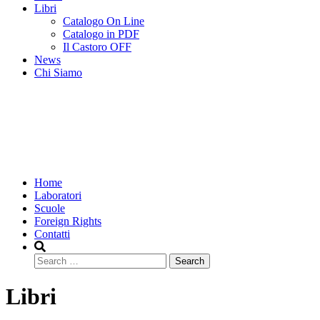
Libri
Catalogo On Line
Catalogo in PDF
Il Castoro OFF
News
Chi Siamo
Home
Laboratori
Scuole
Foreign Rights
Contatti
Search
Libri