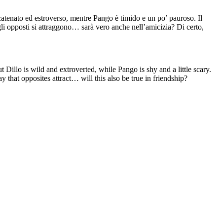
catenato ed estroverso, mentre Pango è timido e un po’ pauroso. Il
e gli opposti si attraggono… sarà vero anche nell’amicizia? Di certo,
 Dillo is wild and extroverted, while Pango is shy and a little scary.
y that opposites attract… will this also be true in friendship?