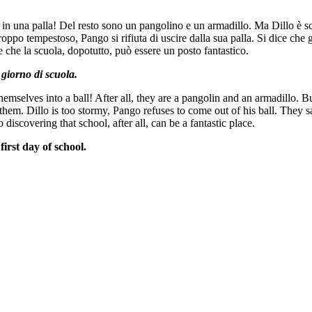
 in una palla! Del resto sono un pangolino e un armadillo. Ma Dillo è s
 troppo tempestoso, Pango si rifiuta di uscire dalla sua palla. Si dice ch
re che la scuola, dopotutto, può essere un posto fantastico.
 giorno di scuola.
mselves into a ball! After all, they are a pangolin and an armadillo. But
them. Dillo is too stormy, Pango refuses to come out of his ball. They sa
 discovering that school, after all, can be a fantastic place.
first day of school.