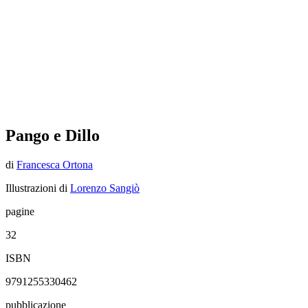
Pango e Dillo
di
Francesca Ortona
Illustrazioni di
Lorenzo Sangiò
pagine
32
ISBN
9791255330462
pubblicazione