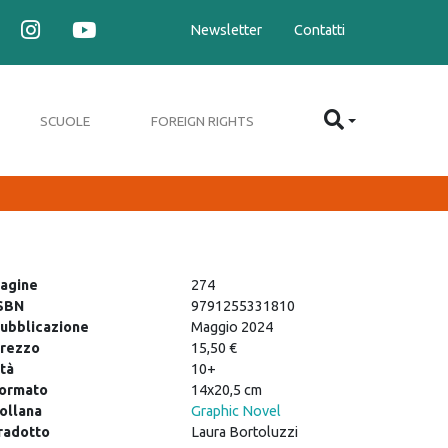
Newsletter
Contatti
SCUOLE
FOREIGN RIGHTS
agine
274
SBN
9791255331810
ubblicazione
Maggio 2024
rezzo
15,50 €
tà
10+
ormato
14x20,5 cm
ollana
Graphic Novel
radotto
Laura Bortoluzzi