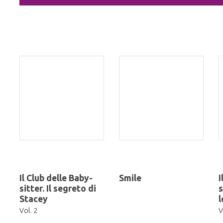
Il Club delle Baby-
Smile
I
sitter. Il segreto di
s
Stacey
l
Vol. 2
V