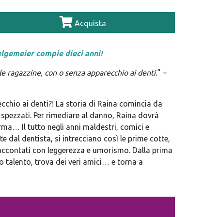
Acquista
elgemeier compie dieci anni!
 le ragazzine, con o senza apparecchio ai denti.
” –
ecchio ai denti?! La storia di Raina comincia da
i spezzati. Per rimediare al danno, Raina dovrà
rma… Il tutto negli anni maldestri, comici e
 dal dentista, si intrecciano così le prime cotte,
, raccontati con leggerezza e umorismo. Dalla prima
uo talento, trova dei veri amici… e torna a