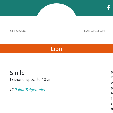
CHI SIAMO
LABORATORI
Libri
Smile
p
I
Edizione Speciale 10 anni
p
p
di
Raina Telgemeier
e
f
c
t