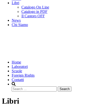
Libri
Catalogo On Line
Catalogo in PDF
Il Castoro OFF
News
Chi Siamo
Home
Laboratori
Scuole
Foreign Rights
Contatti
Search
Libri