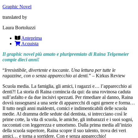
Graphic Novel
translated by
Laura Bortoluzzi
Anteprima
Acquista
Il graphic novel più amato e pluripremiato di Raina Telgemeier
compie dieci anni!
“
Irresistibile, divertente e toccante. Una lettura per tutte le
ragazzine, con o senza apparecchio ai denti.
” – Kirkus Review
Scuola media. La famiglia, gli amici, i ragazzi e… l’apparecchio ai
denti?! La storia di Raina comincia da qui: da una rovinosa caduta
sull’asfalto e da due incisivi spezzati. Per rimediare al danno, Raina
dovrà rassegnarsi a una serie di apparecchi di ogni genere e forma…
Il tutto negli anni maldestri, comici e indimenticabili delle scuola
medie. Al dramma delle sedute dal dentista, si intrecciano così le
prime cotte, la vita di scuola, le amiche, gli imbarazzi e i suoi sogni,
raccontati con leggerezza e umorismo. Dalla prima media all’inizio
della scuola superiore, Raina scopre il suo talento, trova dei veri
amici… e torna a sorridere. Con e senza apparecchio!