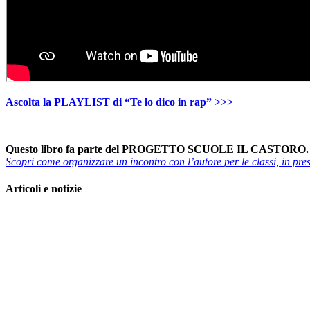
Ascolta la PLAYLIST di “Te lo dico in rap” >>>
Questo libro fa parte del PROGETTO SCUOLE IL CASTORO.
Scopri come organizzare un incontro con l’autore per le classi, in pr
Articoli e notizie