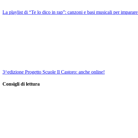
La playlist di “Te lo dico in rap”: canzoni e basi musicali per imparare
3^edizione Progetto Scuole Il Castoro: anche online!
Consigli di lettura