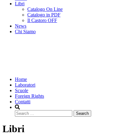
Libri
Catalogo On Line
Catalogo in PDF
Il Castoro OFF
News
Chi Siamo
Home
Laboratori
Scuole
Foreign Rights
Contatti
Search
Libri