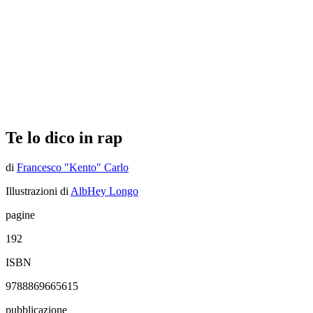
Te lo dico in rap
di
Francesco "Kento" Carlo
Illustrazioni di
AlbHey Longo
pagine
192
ISBN
9788869665615
pubblicazione