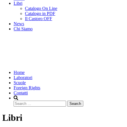
Libri
Catalogo On Line
Catalogo in PDF
Il Castoro OFF
News
Chi Siamo
Home
Laboratori
Scuole
Foreign Rights
Contatti
Search
Libri