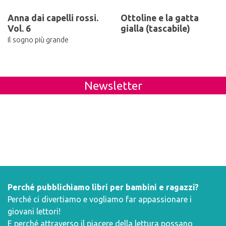
Anna dai capelli rossi.
Ottoline e la gatta
Vol. 6
gialla (tascabile)
Il sogno più grande
Newsletter
Perché pubblichiamo libri per bambini e ragazzi?
Perché ci divertiamo e vogliamo far appassionare i
giovani lettori!
E perché attraverso il piacere della lettura possano