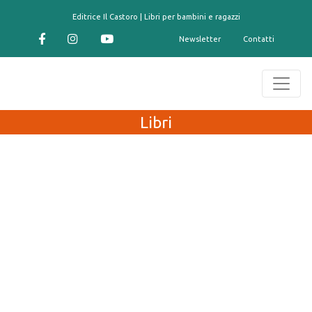
contenuto
Editrice Il Castoro | Libri per bambini e ragazzi
Newsletter
Contatti
Libri