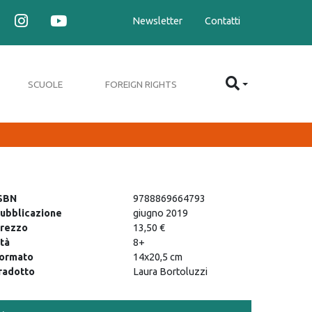
Newsletter
Contatti
SCUOLE
FOREIGN RIGHTS
SBN
9788869664793
ubblicazione
giugno 2019
rezzo
13,50 €
tà
8+
ormato
14x20,5 cm
radotto
Laura Bortoluzzi