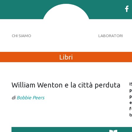
CHI SIAMO
LABORATORI
Libri
William Wenton e la città perduta
I
p
p
di
Bobbie Peers
e
f
t