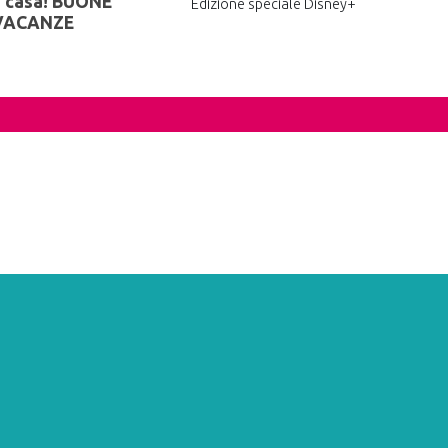
a casa! BUONE
Edizione speciale Disney+
VACANZE