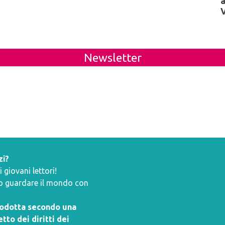
Newsletter
zi?
giovani lettori!
ano guardare il mondo con
prodotta secondo una
tto dei diritti dei