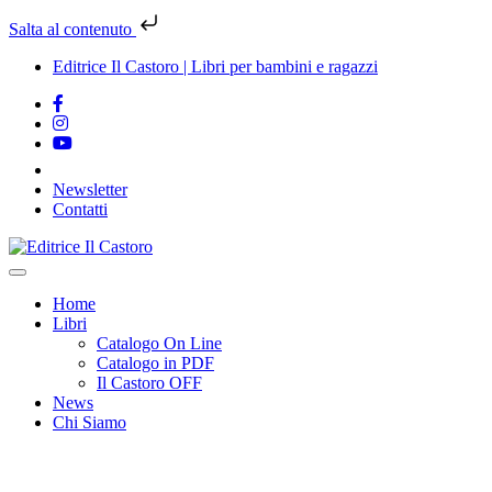
Salta al contenuto
Editrice Il Castoro | Libri per bambini e ragazzi
Newsletter
Contatti
Vai
al
contenuto
Home
Libri
Catalogo On Line
Catalogo in PDF
Il Castoro OFF
News
Chi Siamo