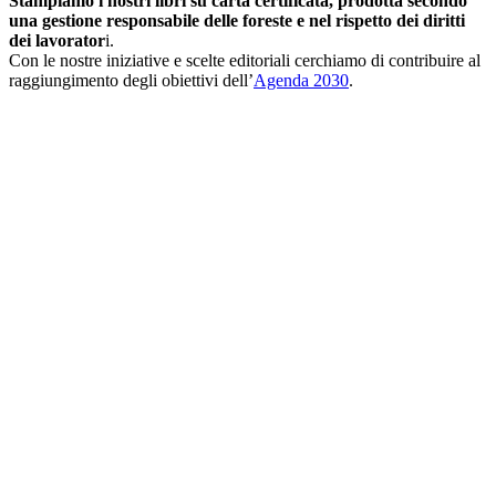
Stampiamo i nostri libri su carta certificata, prodotta secondo
una gestione responsabile delle foreste e nel rispetto dei diritti
dei lavorator
i.
Con le nostre iniziative e scelte editoriali cerchiamo di contribuire al
raggiungimento degli obiettivi dell’
Agenda 2030
.