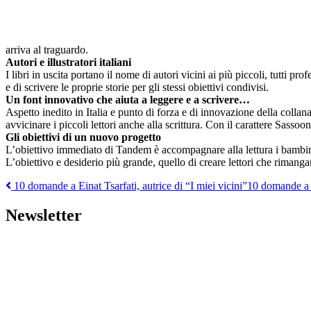
arriva al traguardo.
Autori e illustratori italiani
I libri in uscita portano il nome di autori vicini ai più piccoli, tutti 
e di scrivere le proprie storie per gli stessi obiettivi condivisi.
Un font innovativo che aiuta a leggere e a scrivere…
Aspetto inedito in Italia e punto di forza e di innovazione della collan
avvicinare i piccoli lettori anche alla scrittura. Con il carattere Sassoon,
Gli obiettivi di un nuovo progetto
L’obiettivo immediato di Tandem è accompagnare alla lettura i bambini 
L’obiettivo e desiderio più grande, quello di creare lettori che rimanga
Navigazione
10 domande a Einat Tsarfati, autrice di “I miei vicini”
10 domande a F
articoli
Newsletter