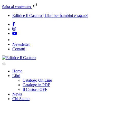
Salta al contenuto
Editrice Il Castoro | Libri per bambini e ragazzi
Newsletter
Contatti
Vai
al
contenuto
Home
Libri
Catalogo On Line
Catalogo in PDF
Il Castoro OFF
News
Chi Siamo