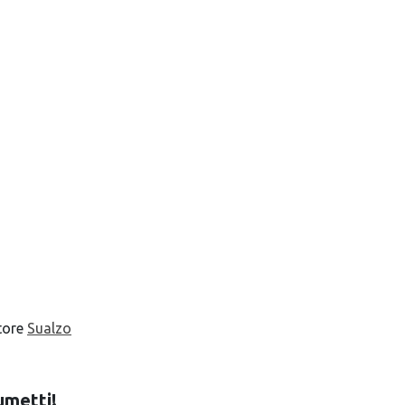
atore
Sualzo
umetti!