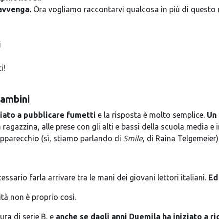
 avvenga.
Ora vogliamo raccontarvi qualcosa in più di questo
i
i!
bambini
iato a pubblicare fumetti
e la risposta è molto semplice.
Un 
 ragazzina, alle prese con gli alti e bassi della scuola media e i
 apparecchio (sì, stiamo parlando di
Smile
, di Raina Telgemeier)
sario farla arrivare tra le mani dei giovani lettori italiani.
Ed
tà non è proprio così.
ura di serie B, e
anche se dagli anni Duemila ha iniziato a 