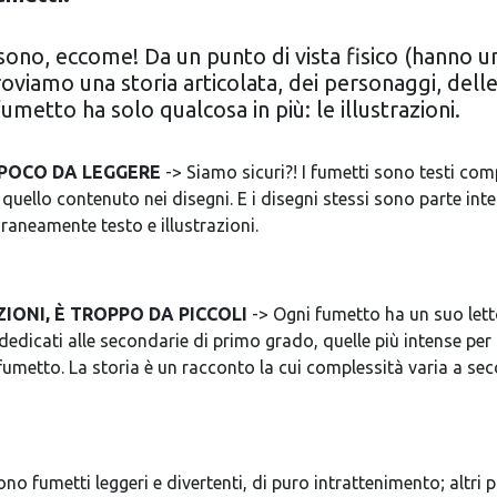
sono, eccome! Da un punto di vista fisico (hanno un
roviamo una storia articolata, dei personaggi, de
umetto ha solo qualcosa in più: le illustrazioni.
 POCO DA LEGGERE
-> Siamo sicuri?! I fumetti sono testi comp
quello contenuto nei disegni. E i disegni stessi sono parte inte
oraneamente testo e illustrazioni.
IONI, È
TROPPO DA PICCOLI
-> Ogni fumetto ha un suo letto
e dedicati alle secondarie di primo grado, quelle più intense per
fumetto. La storia è un racconto la cui complessità varia a secon
ono fumetti leggeri e divertenti, di puro intrattenimento; altri p