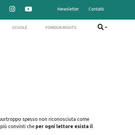
Newsletter
Contatti
SCUOLE
FOREIGN RIGHTS
, purtroppo spesso non riconosciuta come
 più convinti che
per ogni lettore esista il