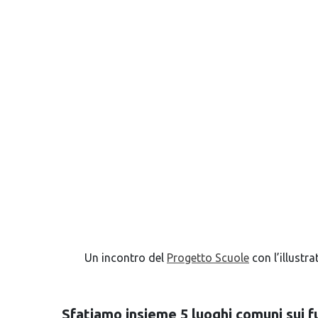
Un incontro del
Progetto Scuole
con l’illustr
Sfatiamo insieme 5 l
uoghi comuni sui f