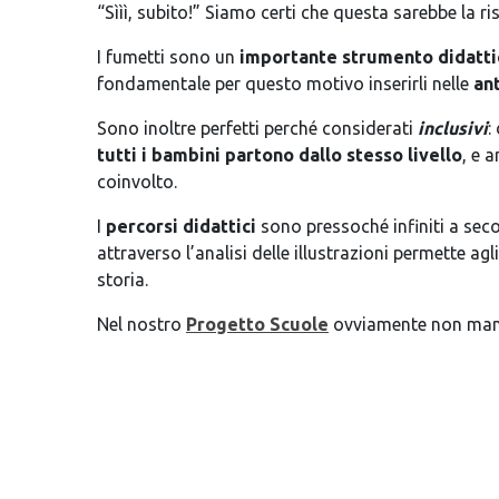
“Sììì, subito!” Siamo certi che questa sarebbe la 
I fumetti sono un
importante strumento didatti
fondamentale per questo motivo inserirli nelle
an
Sono inoltre perfetti perché considerati
inclusivi
:
tutti i bambini partono dallo stesso livello
, e 
coinvolto.
I
percorsi didattici
sono pressoché infiniti a sec
attraverso l’analisi delle illustrazioni permette ag
storia.
Nel nostro
Progetto Scuole
ovviamente non mancan