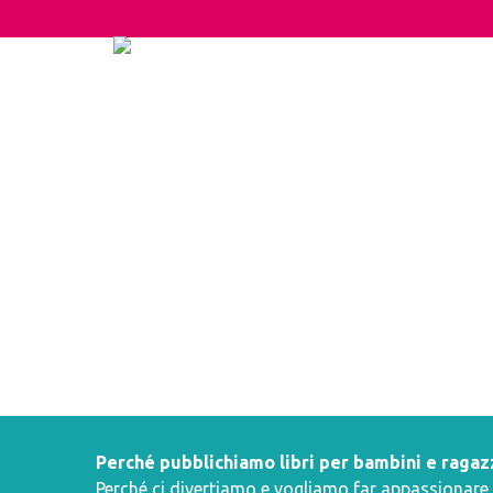
Perché pubblichiamo libri per bambini e ragaz
Perché ci divertiamo e vogliamo far appassionare i 