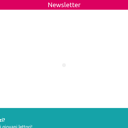
Newsletter
zi?
giovani lettori!