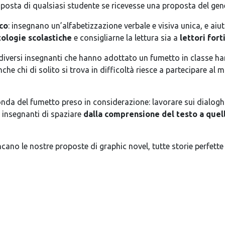
risposta di qualsiasi studente se ricevesse una proposta del gen
co
: insegnano un’alfabetizzazione verbale e visiva unica, e aiut
tologie scolastiche
e consigliarne la lettura sia a
lettori fort
 diversi insegnanti che hanno adottato un fumetto in classe ha
anche chi di solito si trova in difficoltà riesce a partecipare a
onda del fumetto preso in considerazione: lavorare sui dialogh
li insegnanti di spaziare
dalla comprensione del testo a quel
o le nostre proposte di graphic novel, tutte storie perfette pe