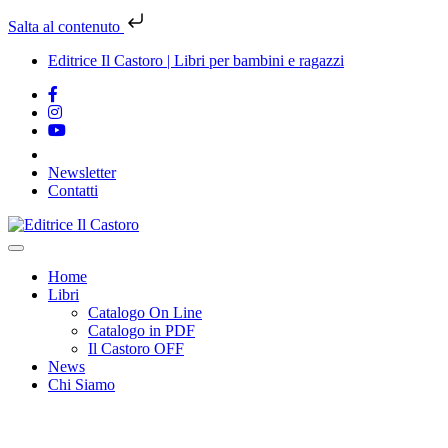
Salta al contenuto
Editrice Il Castoro | Libri per bambini e ragazzi
Newsletter
Contatti
Vai
al
contenuto
Home
Libri
Catalogo On Line
Catalogo in PDF
Il Castoro OFF
News
Chi Siamo