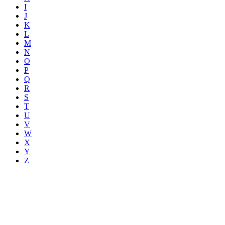
I
J
K
L
M
N
O
P
Q
R
S
T
U
V
W
X
Y
Z