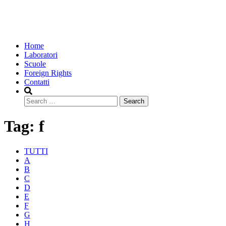
Home
Laboratori
Scuole
Foreign Rights
Contatti
Search
Tag:
f
TUTTI
A
B
C
D
E
F
G
H