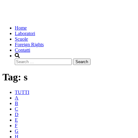
Home
Laboratori
Scuole
Foreign Rights
Contatti
Search
Tag:
s
TUTTI
A
B
C
D
E
F
G
H