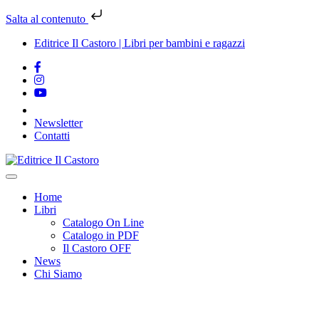
Salta al contenuto
Editrice Il Castoro | Libri per bambini e ragazzi
Newsletter
Contatti
Vai
al
contenuto
Home
Libri
Catalogo On Line
Catalogo in PDF
Il Castoro OFF
News
Chi Siamo