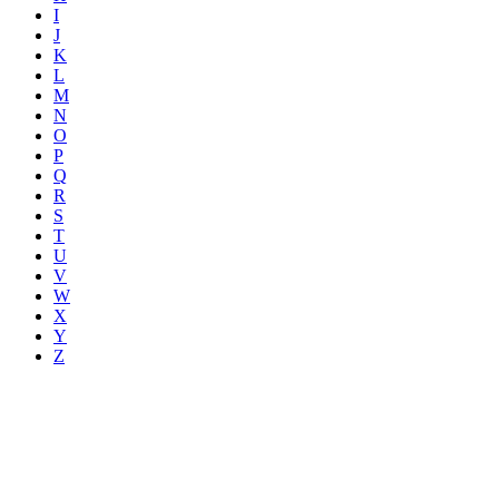
I
J
K
L
M
N
O
P
Q
R
S
T
U
V
W
X
Y
Z