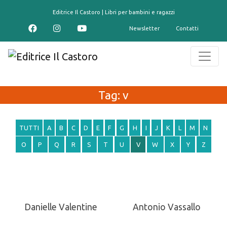
contenuto
Editrice Il Castoro | Libri per bambini e ragazzi
Newsletter
Contatti
Tag:
v
TUTTI
A
B
C
D
E
F
G
H
I
J
K
L
M
N
O
P
Q
R
S
T
U
V
W
X
Y
Z
Danielle Valentine
Antonio Vassallo