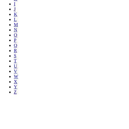
I
J
K
L
M
N
O
P
Q
R
S
T
U
V
W
X
Y
Z