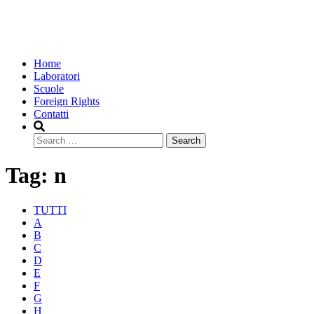
Home
Laboratori
Scuole
Foreign Rights
Contatti
Search
Tag:
n
TUTTI
A
B
C
D
E
F
G
H