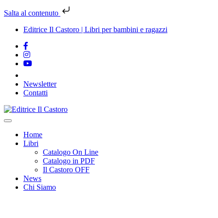
Salta al contenuto
Editrice Il Castoro | Libri per bambini e ragazzi
Newsletter
Contatti
Vai
al
contenuto
Home
Libri
Catalogo On Line
Catalogo in PDF
Il Castoro OFF
News
Chi Siamo