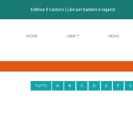
contenuto
Editrice Il Castoro | Libri per bambini e ragazzi
HOME
LIBRI
NEWS
TUTTI
A
B
C
D
E
F
G