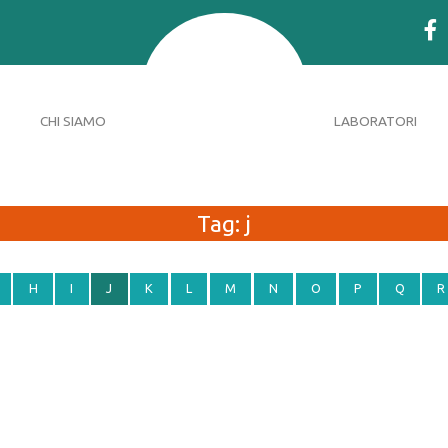
CHI SIAMO
LABORATORI
Tag:
j
H
I
J
K
L
M
N
O
P
Q
R