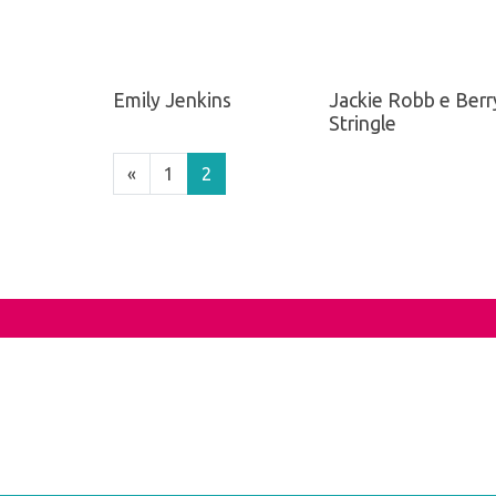
Emily Jenkins
Jackie Robb e Berr
Stringle
«
1
2