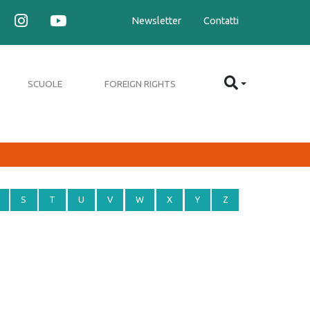
Newsletter
Contatti
SCUOLE
FOREIGN RIGHTS
S
T
U
V
W
X
Y
Z