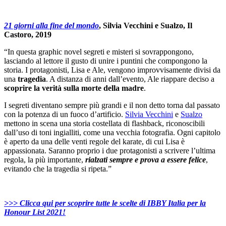
21 giorni alla fine del mondo
, Silvia Vecchini e Sualzo, Il
Castoro, 2019
“In questa graphic novel segreti e misteri si sovrappongono,
lasciando al lettore il gusto di unire i puntini che compongono la
storia. I protagonisti, Lisa e Ale, vengono improvvisamente divisi da
una
tragedia
. A distanza di anni dall’evento, Ale riappare deciso a
scoprire la verità sulla morte della madre
.
I segreti diventano sempre più grandi e il non detto torna dal passato
con la potenza di un fuoco d’artificio.
Silvia Vecchini
e
Sualzo
mettono in scena una storia costellata di flashback, riconoscibili
dall’uso di toni ingialliti, come una vecchia fotografia. Ogni capitolo
è aperto da una delle venti regole del karate, di cui Lisa è
appassionata. Saranno proprio i due protagonisti a scrivere l’ultima
regola, la più importante,
rialzati sempre e prova a essere felice
,
evitando che la tragedia si ripeta.”
>>> Clicca qui per scoprire tutte le scelte di IBBY Italia per la
Honour List 2021!