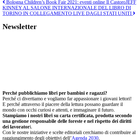
Navigazione
Bologna Children’s Book Fair 2021: eventi online Il Castoro
JEFF
KINNEY AL SALONE INTERNAZIONALE DEL LIBRO DI
articoli
TORINO IN COLLEGAMENTO LIVE DAGLI STATI UNITI
Newsletter
Perché pubblichiamo libri per bambini e ragazzi?
Perché ci divertiamo e vogliamo far appassionare i giovani lettori!
E perché attraverso il piacere della lettura possano guardare il
mondo con occhi curiosi e attenti, e immaginare il futuro.
Stampiamo i nostri libri su carta certificata, prodotta secondo
una gestione responsabile delle foreste e nel rispetto dei diritti
dei lavorator
i.
Con le nostre iniziative e scelte editoriali cerchiamo di contribuire al
raggiungimento degli obiettivi dell’
Agenda 2030
.