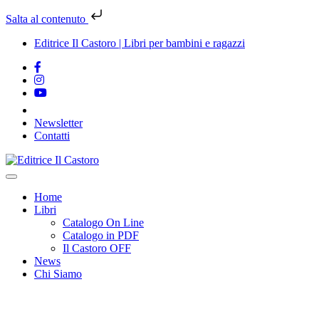
Salta al contenuto
Editrice Il Castoro | Libri per bambini e ragazzi
Newsletter
Contatti
Vai
al
contenuto
Home
Libri
Catalogo On Line
Catalogo in PDF
Il Castoro OFF
News
Chi Siamo