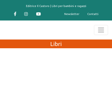
contenuto
Editrice Il Castoro | Libri per bambini e ragazzi
Newsletter
Contatti
Libri