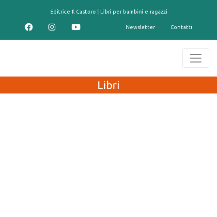
contenuto
Editrice Il Castoro | Libri per bambini e ragazzi
Newsletter
Contatti
Libri