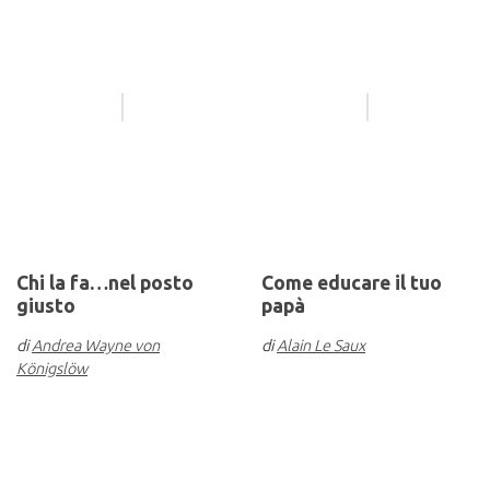
Chi la fa…nel posto
Come educare il tuo
giusto
papà
di
Andrea Wayne von
di
Alain Le Saux
Königslöw