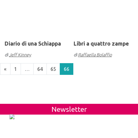
Diario di una Schiappa
Libri a quattro zampe
di
Jeff Kinney
di
Raffaella Bolaffio
«
1
…
64
65
66
Newsletter