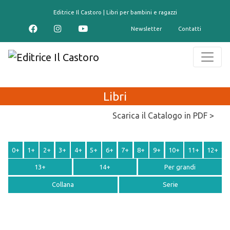
contenuto
Editrice Il Castoro | Libri per bambini e ragazzi
Newsletter
Contatti
Libri
Scarica il Catalogo in PDF >
0+
1+
2+
3+
4+
5+
6+
7+
8+
9+
10+
11+
12+
13+
14+
Per grandi
Collana
Serie