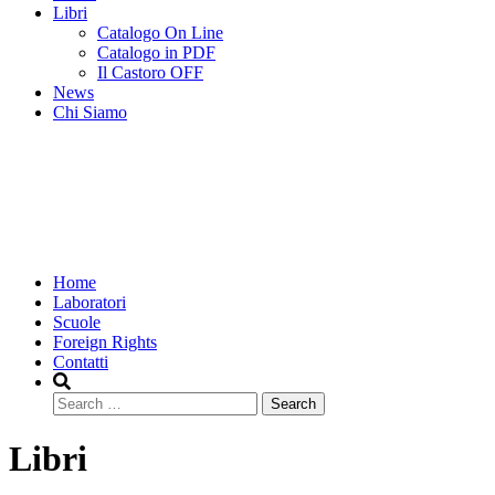
Libri
Catalogo On Line
Catalogo in PDF
Il Castoro OFF
News
Chi Siamo
Home
Laboratori
Scuole
Foreign Rights
Contatti
Search
Libri