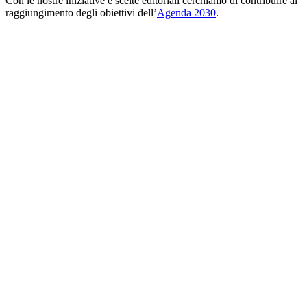
Con le nostre iniziative e scelte editoriali cerchiamo di contribuire al
raggiungimento degli obiettivi dell’
Agenda 2030
.