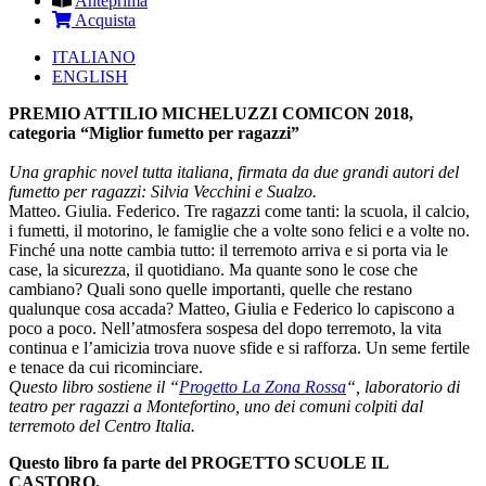
Anteprima
Acquista
ITALIANO
ENGLISH
PREMIO ATTILIO MICHELUZZI COMICON 2018,
categoria “Miglior fumetto per ragazzi”
Una graphic novel tutta italiana, firmata da due grandi autori del
fumetto per ragazzi: Silvia Vecchini e Sualzo.
Matteo. Giulia. Federico. Tre ragazzi come tanti: la scuola, il calcio,
i fumetti, il motorino, le famiglie che a volte sono felici e a volte no.
Finché una notte cambia tutto: il terremoto arriva e si porta via le
case, la sicurezza, il quotidiano. Ma quante sono le cose che
cambiano? Quali sono quelle importanti, quelle che restano
qualunque cosa accada? Matteo, Giulia e Federico lo capiscono a
poco a poco. Nell’atmosfera sospesa del dopo terremoto, la vita
continua e l’amicizia trova nuove sfide e si rafforza. Un seme fertile
e tenace da cui ricominciare.
Questo libro sostiene il “
Progetto La Zona Rossa
“, laboratorio di
teatro per ragazzi a Montefortino, uno dei comuni colpiti dal
terremoto del Centro Italia.
Questo libro fa parte del PROGETTO SCUOLE IL
CASTORO.