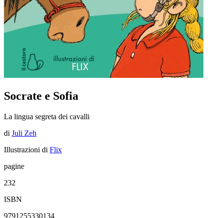
Socrate e Sofia
La lingua segreta dei cavalli
di
Juli Zeh
Illustrazioni di
Flix
pagine
232
ISBN
9791255330134