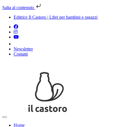
Salta al contenuto
Editrice Il Castoro | Libri per bambini e ragazzi
Newsletter
Contatti
Vai
al
contenuto
Home