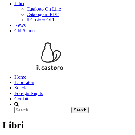
Libri
Catalogo On Line
Catalogo in PDF
Il Castoro OFF
News
Chi Siamo
Home
Laboratori
Scuole
Foreign Rights
Contatti
Search
Libri