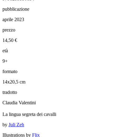
pubblicazione
aprile 2023
prezzo
14,50 €
età
9+
formato
14x20,5 cm
tradotto
Claudia Valentini
La lingua segreta dei cavalli
by
Juli Zeh
Illustrations by
Flix