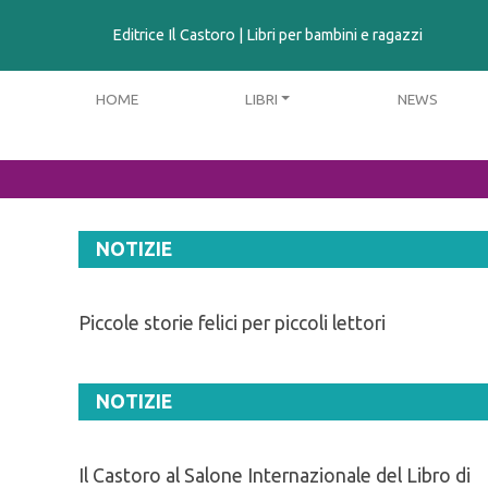
contenuto
Editrice Il Castoro | Libri per bambini e ragazzi
HOME
LIBRI
NEWS
NOTIZIE
Piccole storie felici per piccoli lettori
NOTIZIE
Il Castoro al Salone Internazionale del Libro di