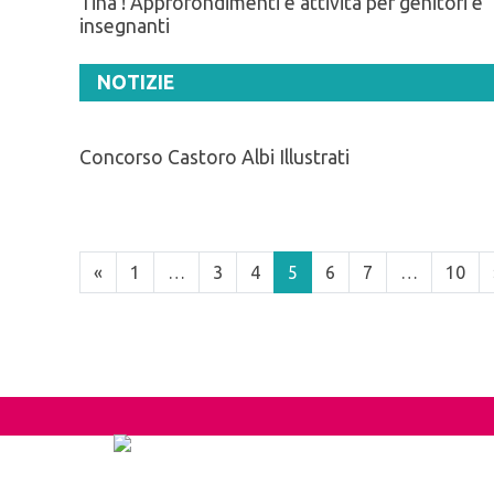
Tina ! Approfondimenti e attività per genitori e
insegnanti
NOTIZIE
Concorso Castoro Albi Illustrati
«
1
…
3
4
5
6
7
…
10