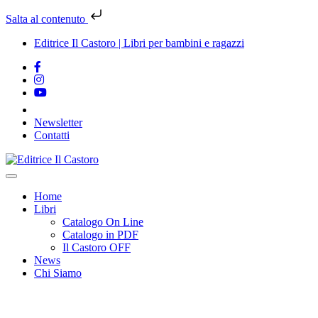
Salta al contenuto
Editrice Il Castoro | Libri per bambini e ragazzi
Newsletter
Contatti
Vai
al
contenuto
Home
Libri
Catalogo On Line
Catalogo in PDF
Il Castoro OFF
News
Chi Siamo