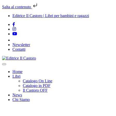
Salta al contenuto
Editrice Il Castoro | Libri per bambini e ragazzi
Newsletter
Contatti
Vai
al
contenuto
Home
Libri
Catalogo On Line
Catalogo in PDF
Il Castoro OFF
News
Chi Siamo