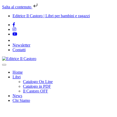
Salta al contenuto
Editrice Il Castoro | Libri per bambini e ragazzi
Newsletter
Contatti
Vai
al
contenuto
Home
Libri
Catalogo On Line
Catalogo in PDF
Il Castoro OFF
News
Chi Siamo