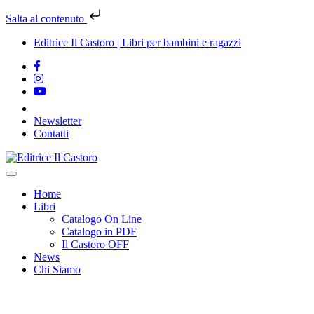
Salta al contenuto
Editrice Il Castoro | Libri per bambini e ragazzi
Newsletter
Contatti
Vai
al
contenuto
Home
Libri
Catalogo On Line
Catalogo in PDF
Il Castoro OFF
News
Chi Siamo