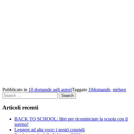
Pubblicato in
10 domande agli autori
Taggato
10domande
,
nielsen
Search
Articoli recenti
BACK TO SCHOOL: libri per ricominciare la scuola con il
sorriso!
Leggere ad alta voce: i nostri consigli