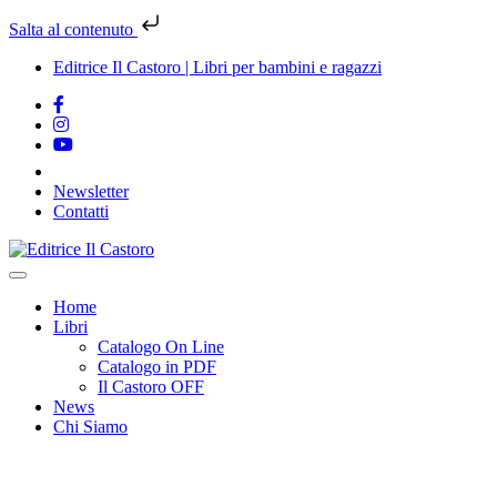
Salta al contenuto
Editrice Il Castoro | Libri per bambini e ragazzi
Newsletter
Contatti
Vai
al
contenuto
Home
Libri
Catalogo On Line
Catalogo in PDF
Il Castoro OFF
News
Chi Siamo