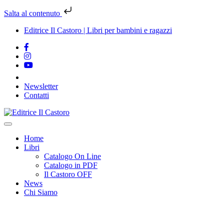
Salta al contenuto
Editrice Il Castoro | Libri per bambini e ragazzi
Newsletter
Contatti
Vai
al
contenuto
Home
Libri
Catalogo On Line
Catalogo in PDF
Il Castoro OFF
News
Chi Siamo