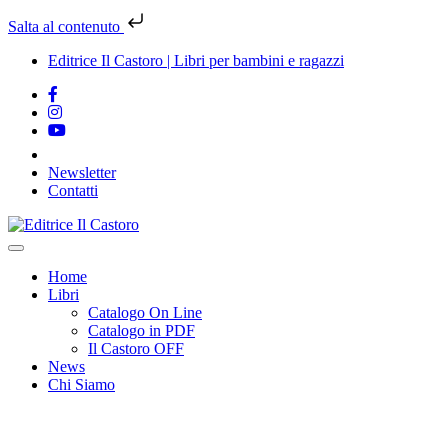
Salta al contenuto
Editrice Il Castoro | Libri per bambini e ragazzi
Newsletter
Contatti
Vai
al
contenuto
Home
Libri
Catalogo On Line
Catalogo in PDF
Il Castoro OFF
News
Chi Siamo